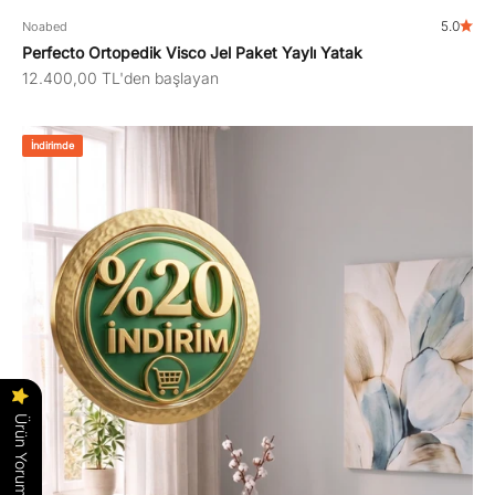
5.0
Noabed
Perfecto Ortopedik Visco Jel Paket Yaylı Yatak
İndirimli fiyat
12.400,00 TL'den başlayan
İndirimde
Ürün Yorumları