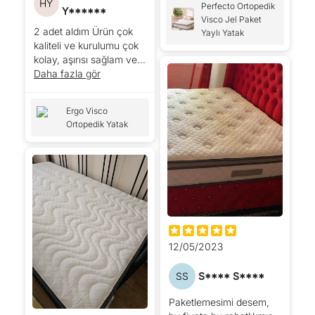
HY
Perfecto Ortopedik
sekilde yatak geldi. o
Y******
Visco Jel Paket
kutudan kocaman yatak
2 adet aldım Ürün çok
Yaylı Yatak
cikacagina ihtimal
kaliteli ve kurulumu çok
vermedim. dun actim
kolay, aşırısı sağlam ve
sonuc resimde. 25 cm
kesinlikle ses gelmez.
Daha fazla gör
kadar oldu. horoz lojistik
getirdi. asansorsuz
4.katta oturuyorum.
Ergo Visco
kapima kadar cikardilar
Ortopedik Yatak
sagolsunlar. kizim icin
aldim yatagi. bir sure
kullandiktan sonra yine
yorumumu guncellerim.
12/05/2023
SS
S**** S****
Paketlemesimi desem,