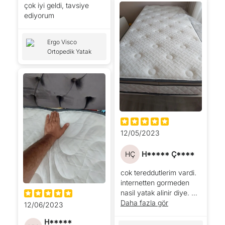
için işe geç kalıyorum :D
çok iyi geldi, tavsiye
bu gerçek bu arada..
ediyorum
Ergo Visco
Ortopedik Yatak
12/05/2023
HÇ
H***** Ç****
cok tereddutlerim vardi.
internetten gormeden
nasil yatak alinir diye. bi
cesaret aldim. su an icin
Daha fazla gör
12/06/2023
pismanlik yasamadim.
H*****
kutu icinde vakumlu