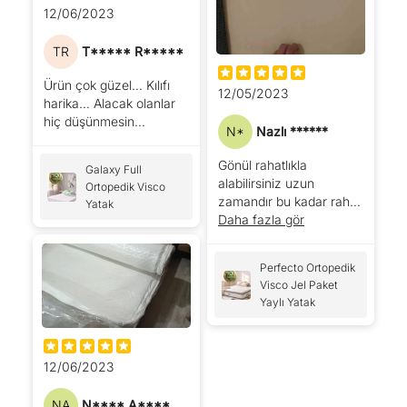
12/06/2023
TR
T***** R*****
Ürün çok güzel… Kılıfı
12/05/2023
harika… Alacak olanlar
hiç düşünmesin…
N*
Nazlı ******
Gönül rahatlıkla
Galaxy Full
alabilirsiniz uzun
Ortopedik Visco
zamandır bu kadar rahat
Yatak
uyumamıştım
Daha fazla gör
Perfecto Ortopedik
Visco Jel Paket
Yaylı Yatak
12/06/2023
NA
N**** A****