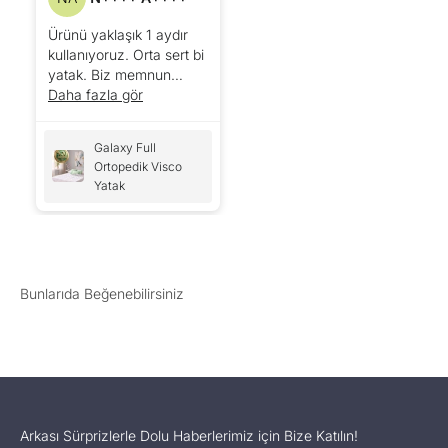
Ürünü yaklaşık 1 aydır
kullanıyoruz. Orta sert bi
yatak. Biz memnun
kaldık. Ağrıyla
Daha fazla gör
uyanmıyoruz artık. Kilolu
insanlar içinde uygun🙃
Galaxy Full
(115-66kg)
Ortopedik Visco
Yatak
Arkası Sürprizlerle Dolu Haberlerimiz için Bize Katılın!