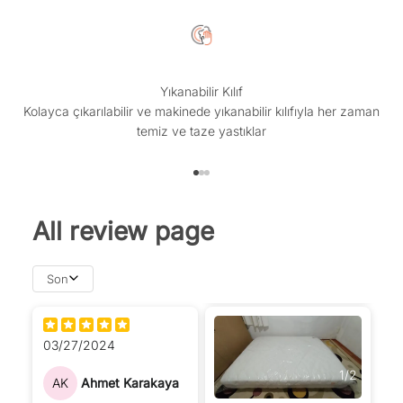
Yıkanabilir Kılıf
Kolayca çıkarılabilir ve makinede yıkanabilir kılıfıyla her zaman
temiz ve taze yastıklar
1 ögesine git
2 ögesine git
3 ögesine git
All review page
Son
03/27/2024
1
/
2
AK
Ahmet Karakaya