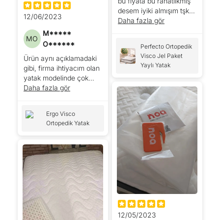
bu fiyata bu rahatlıkmış
desem iyiki almışım tşk
12/06/2023
noa yatak
Daha fazla gör
M*****
MO
O******
Perfecto Ortopedik
Visco Jel Paket
Ürün aynı açıklamadaki
Yaylı Yatak
gibi, firma ihtiyacım olan
yatak modelinde çok
yardımcı oldu ve
Daha fazla gör
istediğim gibi geldi çok
teşekkürler 🙏
Ergo Visco
Ortopedik Yatak
12/05/2023