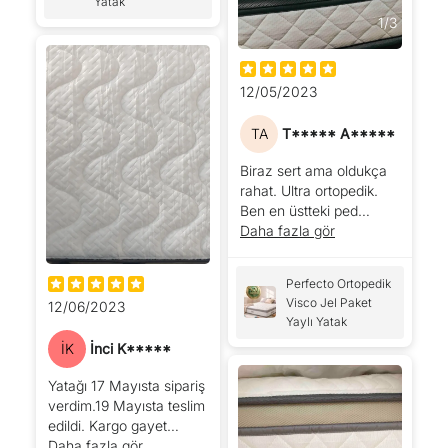
Yatak
1
/
3
12/05/2023
TA
T***** A*****
Biraz sert ama oldukça
rahat. Ultra ortopedik.
Ben en üstteki ped
kısmını visco olduğundan
Daha fazla gör
bastırınca içine gömülüp
yavaşça kalkıcak
Perfecto Ortopedik
sanıyordum öyle
Visco Jel Paket
12/06/2023
değilmiş elini çektiğin
Yaylı Yatak
zmn direk kabarıyor
İK
İnci K*****
sünger gibi. Ama güzel
yatak çok memnunuz.
Yatağı 17 Mayısta sipariş
Paketleme çok iyiydi
verdim.19 Mayısta teslim
poşetini kestiğim anda
edildi. Kargo gayet
şişti. Birkaç gün
korumalı kendi karton
Daha fazla gör