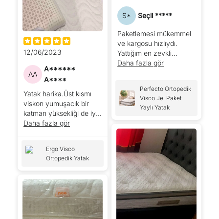
S*
Seçil *****
Paketlemesi mükemmel
ve kargosu hızlıydı.
12/06/2023
Yattığım en zevkli
yataklardan olabilir.
Daha fazla gör
A******
AA
A****
Perfecto Ortopedik
Yatak harika.Üst kısmı
Visco Jel Paket
viskon yumuşacık bir
Yaylı Yatak
katman yüksekliği de iyi
21-22 santim
Daha fazla gör
arası.yaysız yatak ilk
kullanışım ama iyi ki
Ergo Visco
bunu almışım.çok rahat
Ortopedik Yatak
.markayı
sevdim.yastığını da
aldım.çok belli ki titiz
çalışılmış