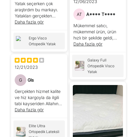
12/06/2023
Yatak seçerken çok
araştırdım bu markayı.
AT
A**** T****
Yatakları gerçekten
birbirinden güzel. Benim
Daha fazla gör
Mükemmel satıcı,
kaburgalarım dışa dönük
mükemmel ürün, ürün
olduğu için özellikle bu
hızlı bir şekilde geldi,
Ergo Visco
yatağı seçtim. Böyle
mükemmel fiyat, çok
Daha fazla gör
Ortopedik Yatak
sorunu olanlar kesinlikle
rahat yatak
bu yatağı gönül rahatıyla
alabilir. Artık rahat rahat
Galaxy Full
uyuyacağım için Noa
Ortopedik Visco
12/21/2023
ailesine teşekkür ederim.
Yatak
Çok ilgilendiler. Çok
G
Gls
yardımcı oldular.
Gerçekten hizmet kalite
ve hiz kargoyla da ilgili
tabi kayseriden Allahın
çankirisina 21 saatte
Daha fazla gör
geldi sipariş verdikten
sonra. Resimdekilerin de
Elite Ultra
aynisi
Ortopedik Lateksli