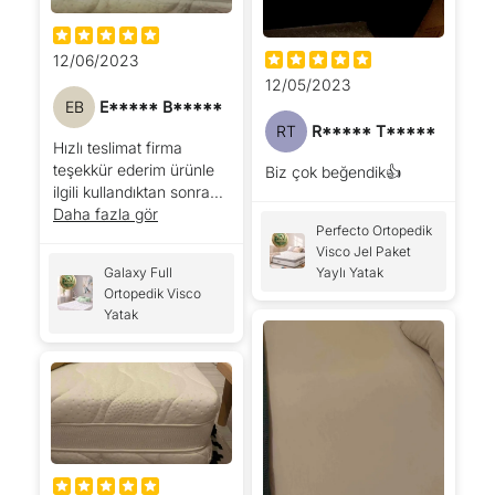
12/06/2023
12/05/2023
EB
E***** B*****
RT
R***** T*****
Hızlı teslimat firma
teşekkür ederim ürünle
Biz çok beğendik👍
ilgili kullandıktan sonra
görüşümü belirteceğim
Daha fazla gör
Perfecto Ortopedik
Visco Jel Paket
Galaxy Full
Yaylı Yatak
Ortopedik Visco
Yatak