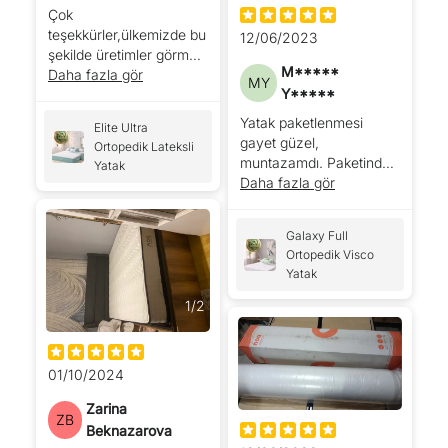
Çok
teşekkürler,ülkemizde bu
12/06/2023
şekilde üretimler görmek
M*****
sevindiriyor.
Daha fazla gör
MY
Y*****
Yatak paketlenmesi
Elite Ultra
gayet güzel,
Ortopedik Lateksli
muntazamdı. Paketinden
Yatak
çıkarıp açtık, hemen
Daha fazla gör
şişmeye başladı, daha ilk
günden şeklini aldı
Galaxy Full
desem doğrudur.
Ortopedik Visco
İlerleyen dönemde
Yatak
kullanıp yorumumu
tekrar güncelleyeceğim.
1
/
2
01/10/2024
Zarina
ZB
Beknazarova