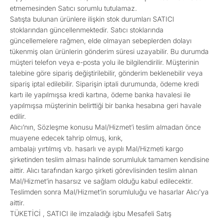
etmemesinden Satıcı sorumlu tutulamaz.
Satışta bulunan ürünlere ilişkin stok durumları SATICI
stoklarından güncellenmektedir. Satıcı stoklarında
güncellemelere rağmen, elde olmayan sebeplerden dolayı
tükenmiş olan ürünlerin gönderim süresi uzayabilir. Bu durumda
müşteri telefon veya e-posta yolu ile bilgilendirilir. Müşterinin
talebine göre sipariş değiştirilebilir, gönderim beklenebilir veya
sipariş iptal edilebilir. Siparişin iptali durumunda, ödeme kredi
kartı ile yapılmışsa kredi kartına, ödeme banka havalesi ile
yapılmışsa müşterinin belirttiği bir banka hesabına geri havale
edilir.
Alıcı’nın, Sözleşme konusu Mal/Hizmet’i teslim almadan önce
muayene edecek tahrip olmuş, kırık,
ambalajı yırtılmış vb. hasarlı ve ayıplı Mal/Hizmeti kargo
şirketinden teslim alması halinde sorumluluk tamamen kendisine
aittir. Alıcı tarafından kargo şirketi görevlisinden teslim alınan
Mal/Hizmet’in hasarsız ve sağlam olduğu kabul edilecektir.
Teslimden sonra Mal/Hizmet’in sorumluluğu ve hasarlar Alıcı'ya
aittir.
TÜKETİCİ , SATICI ile imzaladığı işbu Mesafeli Satış