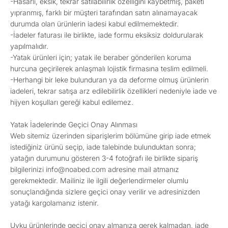
-Hasarlı, eksik, tekrar satılabilirlik özelliğini kaybetmiş, paketi
yıpranmış, farklı bir müşteri tarafından satın alınamayacak
durumda olan ürünlerin iadesi kabul edilmemektedir.
-İadeler faturası ile birlikte, iade formu eksiksiz doldurularak
yapılmalıdır.
-Yatak ürünleri için; yatak ile beraber gönderilen koruma
hurcuna geçirilerek anlaşmalı lojistik firmasına teslim edilmeli.
-Herhangi bir leke bulunduran ya da deforme olmuş ürünlerin
iadeleri, tekrar satışa arz edilebilirlik özellikleri nedeniyle iade ve
hijyen koşulları gereği kabul edilemez.
Yatak İadelerinde Geçici Onay Alınması
Web sitemiz üzerinden siparişlerim bölümüne girip iade etmek
istediğiniz ürünü seçip, iade talebinde bulunduktan sonra;
yatağın durumunu gösteren 3-4 fotoğrafı ile birlikte sipariş
bilgilerinizi info@noabed.com adresine mail atmanız
gerekmektedir. Mailiniz ile ilgili değerlendirmeler olumlu
sonuçlandığında sizlere geçici onay verilir ve adresinizden
yatağı kargolamanız istenir.
Uyku ürünlerinde geçici onay almanıza gerek kalmadan, iade