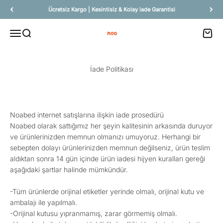
Skip to content
Ücretsiz Kargo | Kesintisiz & Kolay iade Garantisi
Open navigation menu
Open search
Open c
Noa Yatak
İade Politikası
Noabed internet satışlarına ilişkin iade prosedürü
Noabed olarak sattığımız her şeyin kalitesinin arkasında duruyor
ve ürünlerinizden memnun olmanızı umuyoruz. Herhangi bir
sebepten dolayı ürünlerinizden memnun değilseniz, ürün teslim
aldıktan sonra 14 gün içinde ürün iadesi hijyen kuralları gereği
aşağıdaki şartlar halinde mümkündür.
-Tüm ürünlerde orijinal etiketler yerinde olmalı, orijinal kutu ve
ambalajı ile yapılmalı.
-Orijinal kutusu yıpranmamış, zarar görmemiş olmalı.