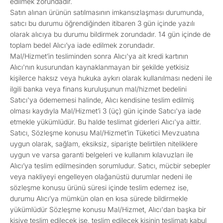
edilmek zorundadır.
Satın alınan ürünün satılmasının imkansızlaşması durumunda,
satıcı bu durumu öğrendiğinden itibaren 3 gün içinde yazılı
olarak alıcıya bu durumu bildirmek zorundadır. 14 gün içinde de
toplam bedel Alıcı’ya iade edilmek zorundadır.
Mal/Hizmet’in tesliminden sonra Alıcı'ya ait kredi kartının
Alıcı'nın kusurundan kaynaklanmayan bir şekilde yetkisiz
kişilerce haksız veya hukuka aykırı olarak kullanılması nedeni ile
ilgili banka veya finans kuruluşunun mal/hizmet bedelini
Satıcı'ya ödememesi halinde, Alıcı kendisine teslim edilmiş
olması kaydıyla Mal/Hizmet’i 3 (üç) gün içinde Satıcı'ya iade
etmekle yükümlüdür. Bu halde teslimat giderleri Alıcı'ya aittir.
Satıcı, Sözleşme konusu Mal/Hizmet’in Tüketici Mevzuatına
uygun olarak, sağlam, eksiksiz, siparişte belirtilen niteliklere
uygun ve varsa garanti belgeleri ve kullanım kılavuzları ile
Alıcı’ya teslim edilmesinden sorumludur. Satıcı, mücbir sebepler
veya nakliyeyi engelleyen olağanüstü durumlar nedeni ile
sözleşme konusu ürünü süresi içinde teslim edemez ise,
durumu Alıcı’ya mümkün olan en kısa sürede bildirmekle
yükümlüdür Sözleşme konusu Mal/Hizmet, Alıcı'dan başka bir
kişiye teslim edilecek ise, teslim edilecek kişinin teslimatı kabul