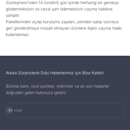
Sözleşmesi'nden 14 (ondört) gün içinde herhangi bir gerekçe
göstermeksizin ve cezai şart ödemeksizin cayma hakkına
sahiptir.
Paketlerinden açılıp kurulumu yapılan, yeniden satışı ve/veya
geri gönderilmeye müsait olmayan ürünlere ilişkin cayma hakkı
kullanılamaz.
Arkası Sürprizlerle Dolu Haberlerimiz için Bize Katılın!
Bizimle kalın, özel içerikler, indirimler ve en son haberler
doğrudan gelen kutunuza gelsin!
Subscribe
E-mail