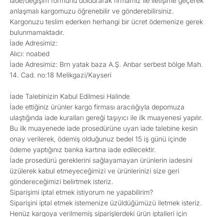
iade/değişim formunu doldurarak firmamız ile iletişime geçerek
anlaşmalı kargomuzu öğrenebilir ve gönderebilirsiniz.
Kargonuzu teslim ederken herhangi bir ücret ödemenize gerek
bulunmamaktadır.
İade Adresimiz:
Alıcı: noabed
İade Adresimiz: Brn yatak baza A.Ş. Anbar serbest bölge Mah.
14. Cad. no:18 Melikgazi/Kayseri
İade Talebinizin Kabul Edilmesi Halinde
İade ettiğiniz ürünler kargo firması aracılığıyla depomuza
ulaştığında iade kuralları gereği taşıyıcı ile ilk muayenesi yapılır.
Bu ilk muayenede iade prosedürüne uyan iade talebine kesin
onay verilerek, ödemiş olduğunuz bedel 15 iş günü içinde
ödeme yaptığınız banka kartına iade edilecektir.
İade prosedürü gereklerini sağlayamayan ürünlerin iadesini
üzülerek kabul etmeyeceğimizi ve ürünlerinizi size geri
göndereceğimizi belirtmek isteriz.
Siparişimi iptal etmek istiyorum ne yapabilirim?
Siparişini iptal etmek istemenize üzüldüğümüzü iletmek isteriz.
Henüz kargoya verilmemiş siparişlerdeki ürün iptalleri için